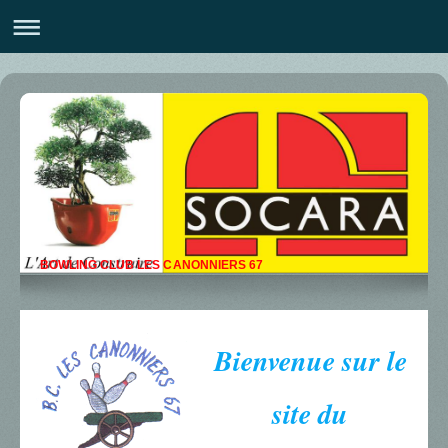
BOWLING CLUB LES CANONNIERS 67
Bienvenue sur le
site du