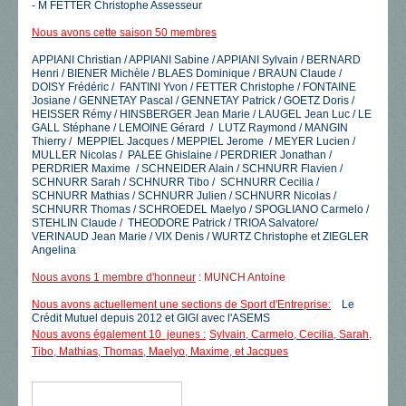
- M FETTER Christophe Assesseur
Nous avons cette saison 50 membres
APPIANI Christian / APPIANI Sabine / APPIANI Sylvain / BERNARD
Henri / BIENER Michèle / BLAES Dominique / BRAUN Claude /
DOISY Frédéric / FANTINI Yvon / FETTER Christophe / FONTAINE
Josiane / GENNETAY Pascal / GENNETAY Patrick / GOETZ Doris /
HEISSER Rémy / HINSBERGER Jean Marie / LAUGEL Jean Luc / LE
GALL Stéphane / LEMOINE Gérard / LUTZ Raymond / MANGIN
Thierry / MEPPIEL Jacques / MEPPIEL Jerome / MEYER Lucien /
MULLER Nicolas / PALEE Ghislaine / PERDRIER Jonathan /
PERDRIER Maxime / SCHNEIDER Alain / SCHNURR Flavien /
SCHNURR Sarah / SCHNURR Tibo / SCHNURR Cecilia /
SCHNURR Mathias / SCHNURR Julien / SCHNURR Nicolas /
SCHNURR Thomas / SCHROEDEL Maelyo / SPOGLIANO Carmelo /
STEHLIN Claude / THEODORE Patrick / TRIOA Salvatore/
VERINAUD Jean Marie / VIX Denis / WURTZ Christophe et ZIEGLER
Angelina
Nous avons 1 membre d'honneur
: MUNCH Antoine
Nous avons actuellement une sections de Sport d'Entreprise
:
Le
Crédit Mutuel depuis 2012 et GIGI avec l'ASEMS
Nous avons également 10 jeunes :
Sylvain
, Carmelo, Cecilia, Sarah,
Tibo, Mathias, Thomas, Maelyo, Maxime, et J
acques