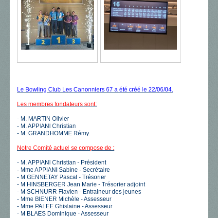
Le Bowling Club Les Canonniers 67 a été créé le 22/06/04.
Les membres fondateurs sont:
- M. MARTIN Olivier
- M. APPIANI Christian
- M. GRANDHOMME Rémy.
Notre Comité actuel se compose de :
- M. APPIANI Christian - Président
- Mme APPIANI Sabine - Secrétaire
- M GENNETAY Pascal - Trésorier
- M HINSBERGER Jean Marie - Trésorier adjoint
- M SCHNURR Flavien - Entraineur des jeunes
- Mme BIENER Michèle - Assesseur
- Mme PALEE Ghislaine - Assesseur
- M BLAES Dominique - Assesseur