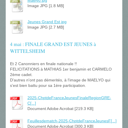
Maelyo.jpg
Image JPG [1.8 MB]
Jeunes Grand Est.jpg
Image JPG [2.7 MB]
4 mai : FINALE GRAND EST JEUNES à
WITTELSHEIM
Et 2 Canonniers en finale nationale !!
FELICITATIONS à MATHIAS 1er benjamin et CARMELO
2ème cadet.
D'autres n'ont pas démerités, à l'image de MAELYO qui
s'est bien battu pour sa 1ère participation.
2025-ChptdeFranceJeunesFinaleRegionGRE-
C[...]
Document Adobe Acrobat [219.3 KB]
Feuillesdematch-2025-ChptdeFranceJeunesF[...]
Document Adobe Acrobat [300.3 KB]